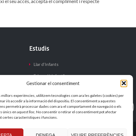
ixi el seu accés, accepta el compliment i respecte
Estudis
Llar d’Infants
Educació infantil
Gestionar el consentiment
Educació primària
s millors experiències, utilitzem tecnologies com ara les galetes (cookies) per
 i/o accedir a la informació del dispositiu. El consentiment a aquestes
ens permetrà processar dades com ara el comportament de navegació o els
s únics en aquest lloc. No consentir o retirar el consentiment pot afectar
 certes característiques i funcions.
EPTA
DENEGA
VEURE PREFERÈNCIES