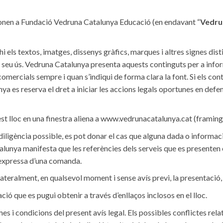
ponen a Fundació Vedruna Catalunya Educació (en endavant “
Vedru
hi els textos, imatges, dissenys gràfics, marques i altres signes dist
 seu ús. Vedruna Catalunya presenta aquests continguts per a infor
 comercials sempre i quan s’indiqui de forma clara la font. Si els con
nya es reserva el dret a iniciar les accions legals oportunes en defe
st lloc en una finestra aliena a www.vedrunacatalunya.cat (framing
ligència possible, es pot donar el cas que alguna dada o informaci
talunya manifesta que les referències dels serveis que es presenten 
 expressa d’una comanda.
ateralment, en qualsevol moment i sense avís previ, la presentació,
ó que es pugui obtenir a través d’enllaços inclosos en el lloc.
es i condicions del present avís legal. Els possibles conflictes rel