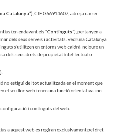
na Catalunya
”), CIF G66914607, adreça carrer
intius (en endavant els “
Continguts
”), pertanyen a
mar dels seus serveis i activitats. Vedruna Catalunya
tinguts s’utilitzen en entorns web caldrà incloure un
nsa dels seus drets de propietat intel·lectual o
).
ó no estigui del tot actualitzada en el moment que
en el seu lloc web tenen una funció orientativa i no
 configuració i continguts del web.
atius a aquest web es regiran exclusivament pel dret