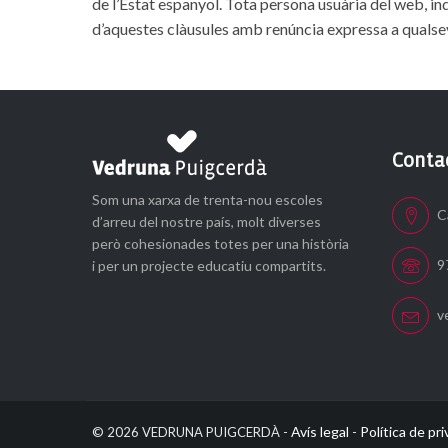
de l’Estat espanyol. Tota persona usuària del web, in
d’aquestes clàusules amb renúncia expressa a qualsev
Conta
Som una xarxa de trenta-nou escoles
C
d’arreu del nostre país, molt diverses
però cohesionades totes per una història
9
i per un projecte educatiu compartits.
v
Avís legal
Política de pr
©
2026 VEDRUNA PUIGCERDÀ -
-