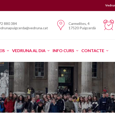
Vedru
72 880 384
Carmelites, 4
edrunapuigcerda@vedruna.cat
17520 Puigcerdà
EIS
VEDRUNA AL DIA
INFO CURS
CONTACTE