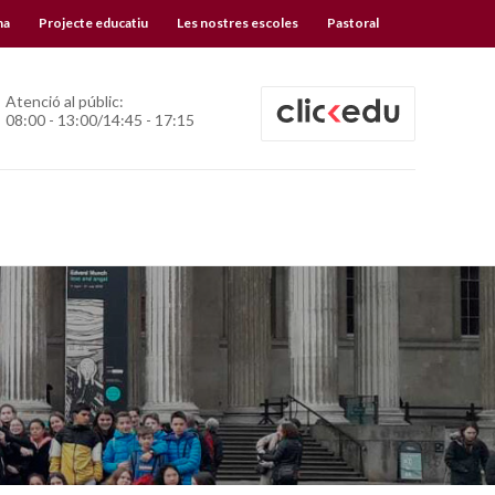
na
Projecte educatiu
Les nostres escoles
Pastoral
Atenció al públic:
08:00 - 13:00/14:45 - 17:15