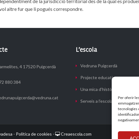
dependentment de la jurisdicció territorial des de la qual es produe
ol altre fur que li pogués correspondre.
cte
L’escola
Vedruna Puigcerdà
armelites, 4 17520 Puigcerdà
Projecte educatiu
72 880 384
Una mica d’història
edrunapuigcerda@vedruna.cat
Per oferir le
Serveis a l’escola
emmagatzemar
tecnologies 
identificador
negativament
ivadesa
Política de cookies
Creaescola.com
-
-
ACC